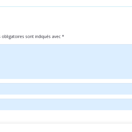
obligatoires sont indiqués avec
*
n savoir plus sur la façon dont les données de vos commentaires son